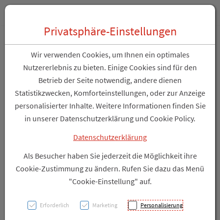
Zum “Inhalt dieser Seite” springen [AK + 0]
Zum Menü “Über uns / Service” springen [AK + 1]
Zum Menü “Produkte” springen [AK + 2]
Zum Hauptmenü (unten rechts) springen [AK + 3]
Zu “Shop-Menüs” springen [AK + 4]
Zum "Barrierefreiheits-Menü" springen [AK + 5]
Zu den “Fusszeilen-Informationen” springen [AK + 6]
Toggle 
Produktsuche
Privatsphäre-Einstellungen
Brennessel Tinktur
Wir verwenden Cookies, um Ihnen ein optimales
Phytopharma 50ml
Nutzererlebnis zu bieten. Einige Cookies sind für den
Betrieb der Seite notwendig, andere dienen
Statistikzwecken, Komforteinstellungen, oder zur Anzeige
PZN: 3107483
personalisierter Inhalte. Weitere Informationen finden Sie
in unserer Datenschutzerklärung und Cookie Policy.
Datenschutzerklärung
Als Besucher haben Sie jederzeit die Möglichkeit ihre
Cookie-Zustimmung zu ändern. Rufen Sie dazu das Menü
"Cookie-Einstellung" auf.
Erforderlich
Marketing
Personalisierung