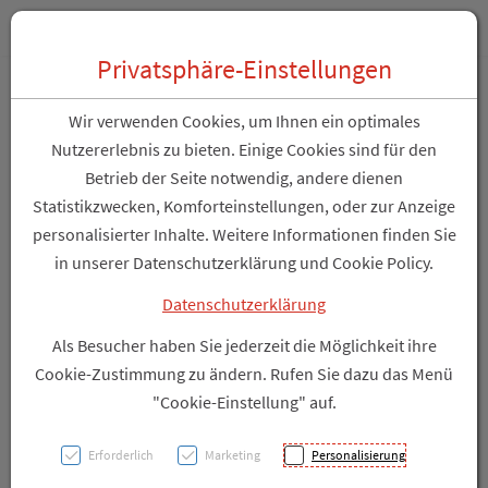
Zum “Inhalt dieser Seite” springen [AK + 0]
Zum Menü “Über uns / Service” springen [AK + 1]
Zum Menü “Produkte” springen [AK + 2]
Zum Hauptmenü (unten rechts) springen [AK + 3]
Zu “Shop-Menüs” springen [AK + 4]
Zum "Barrierefreiheits-Menü" springen [AK + 5]
Zu den “Fusszeilen-Informationen” springen [AK + 6]
Toggle 
Produktsuche
Privatsphäre-Einstellungen
Bloc Traubenzucker Rollen
Wir verwenden Cookies, um Ihnen ein optimales
Cola 42g
Nutzererlebnis zu bieten. Einige Cookies sind für den
Betrieb der Seite notwendig, andere dienen
Statistikzwecken, Komforteinstellungen, oder zur Anzeige
PZN: 1181647
personalisierter Inhalte. Weitere Informationen finden Sie
in unserer Datenschutzerklärung und Cookie Policy.
Datenschutzerklärung
Als Besucher haben Sie jederzeit die Möglichkeit ihre
Cookie-Zustimmung zu ändern. Rufen Sie dazu das Menü
"Cookie-Einstellung" auf.
Erforderlich
Marketing
Personalisierung