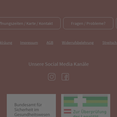
ffnungszeiten / Karte / Kontakt
Fragen / Probleme?
rklräung
Impressum
AGB
Widerrufsbelehrung
Streitsch
Unsere Social Media Kanäle
(öffnet in neuem Tab)
(öffnet in neuem Tab)
(öffnet in neuem Tab)
(öf