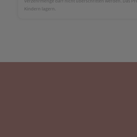
Verzehrmenge darf nicht überschritten werden. Das Pr
Kindern lagern.