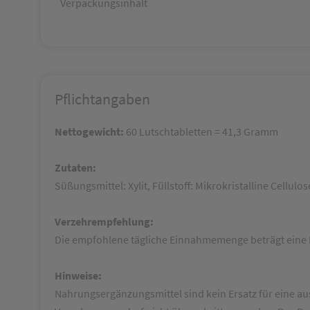
Verpackungsinhalt
Pflichtangaben
Nettogewicht:
60 Lutschtabletten = 41,3 Gramm
Zutaten:
Süßungsmittel: Xylit, Füllstoff: Mikrokristalline Cell
Verzehrempfehlung:
Die empfohlene tägliche Einnahmemenge beträgt eine L
Hinweise:
Nahrungsergänzungsmittel sind kein Ersatz für eine