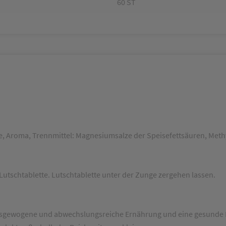
60 ST
ulose, Aroma, Trennmittel: Magnesiumsalze der Speisefettsäuren, Me
utschtablette. Lutschtablette unter der Zunge zergehen lassen.
 ausgewogene und abwechslungsreiche Ernährung und eine gesunde