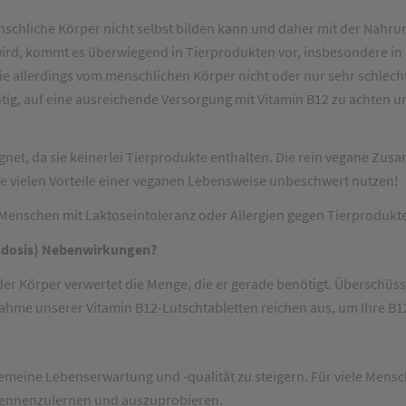
 menschliche Körper nicht selbst bilden kann und daher mit der N
ird, kommt es überwiegend in Tierprodukten vor, insbesondere in 
die allerdings vom menschlichen Körper nicht oder nur sehr schlec
tig, auf eine ausreichende Versorgung mit Vitamin B12 zu achten un
gnet, da sie keinerlei Tierprodukte enthalten. Die rein vegane Zus
e vielen Vorteile einer veganen Lebensweise unbeschwert nutzen!
r Menschen mit Laktoseintoleranz oder Allergien gegen Tierprodukt
esdosis) Nebenwirkungen?
der Körper verwertet die Menge, die er gerade benötigt. Überschü
fnahme unserer Vitamin B12-Lutschtabletten reichen aus, um Ihre B1
emeine Lebenserwartung und -qualität zu steigern. Für viele Mensc
 kennenzulernen und auszuprobieren.