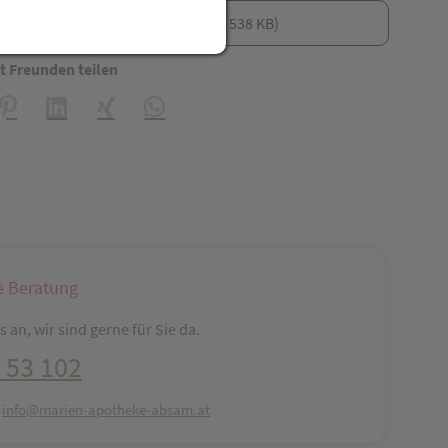
Gebrauchsinformationen (PDF, 538 KB)
t Freunden teilen
reator\plugin\share\core\structs\SocialSharingServiceSettings]:fo
Pinterest
LinkedIn
Xing
WhatsApp (#[creator\plugin\share\core\str
e Beratung
 an, wir sind gerne für Sie da.
 53 102
:
info@marien-apotheke-absam.at