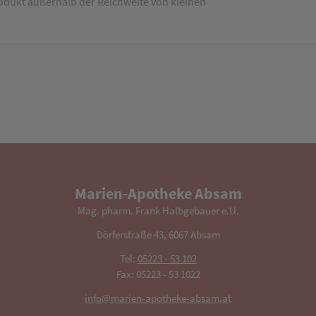
odukt außerhalb der Reichweite von kleinen
Marien-Apotheke Absam
Mag. pharm. Frank Halbgebauer e.U.
Dörferstraße 43, 6067 Absam
Tel:
05223 - 53 102
Fax: 05223 - 53 1022
info@marien-apotheke-absam.at