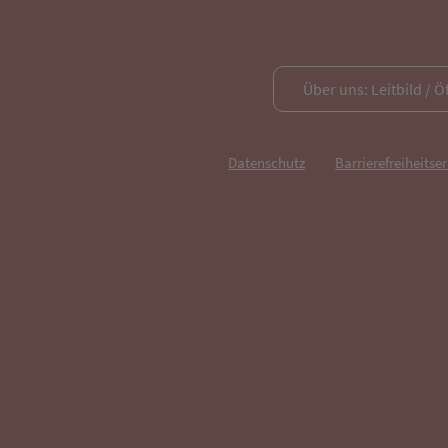
Über uns: Leitbild / Ö
Datenschutz
Barrierefreiheitse