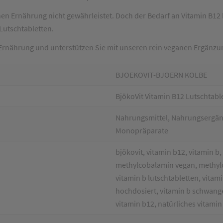
nen Ernährung nicht gewährleistet. Doch der Bedarf an Vitamin B12
Lutschtabletten.
 Ernährung und unterstützen Sie mit unseren rein veganen Ergänz
BJOEKOVIT-BJOERN KOLBE
BjökoVit Vitamin B12 Lutschtab
Nahrungsmittel, Nahrungsergänz
Monopräparate
bjökovit, vitamin b12, vitamin b
methylcobalamin vegan, methylc
vitamin b lutschtabletten, vitam
hochdosiert, vitamin b schwange
vitamin b12, natürliches vitamin 