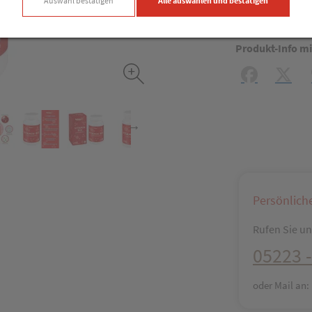
Auswahl bestätigen
Alle auswählen und bestätigen
Produkt-Info mi
Facebook
X (#[c
Persönlich
Rufen Sie uns
05223 -
oder Mail an