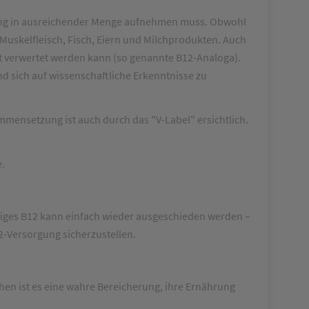
ahrung in ausreichender Menge aufnehmen muss. Obwohl
Muskelfleisch, Fisch, Eiern und Milchprodukten. Auch
ht verwertet werden kann (so genannte B12-Analoga).
d sich auf wissenschaftliche Erkenntnisse zu
ammensetzung ist auch durch das "V-Label" ersichtlich.
e.
ssiges B12 kann einfach wieder ausgeschieden werden –
2-Versorgung sicherzustellen.
hen ist es eine wahre Bereicherung, ihre Ernährung