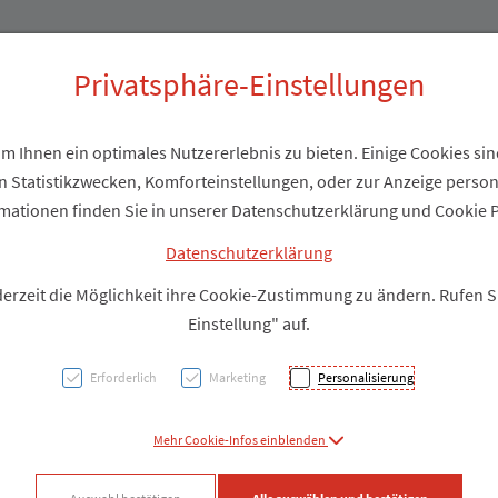
Produkte
Über uns
Privatsphäre-Einstellungen
 Ihnen ein optimales Nutzererlebnis zu bieten. Einige Cookies sind
 Statistikzwecken, Komforteinstellungen, oder zur Anzeige personal
BjökoV
mationen finden Sie in unserer Datenschutzerklärung und Cookie P
Lutsc
Datenschutzerklärung
derzeit die Möglichkeit ihre Cookie-Zustimmung zu ändern. Rufen 
vegan
Einstellung" auf.
Erforderlich
Marketing
Personalisierung
PZN: 5174615
Mehr Cookie-Infos einblenden
Produkt