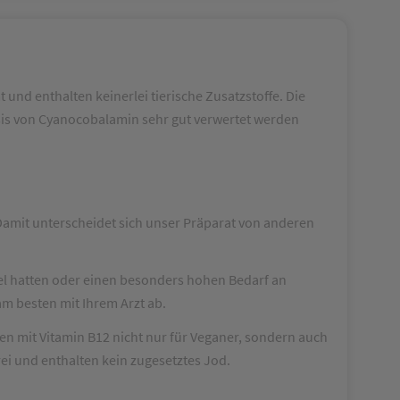
und enthalten keinerlei tierische Zusatzstoffe. Die
sis von Cyanocobalamin sehr gut verwertet werden
Damit unterscheidet sich unser Präparat von anderen
el hatten oder einen besonders hohen Bedarf an
am besten mit Ihrem Arzt ab.
ten mit Vitamin B12 nicht nur für Veganer, sondern auch
ei und enthalten kein zugesetztes Jod.