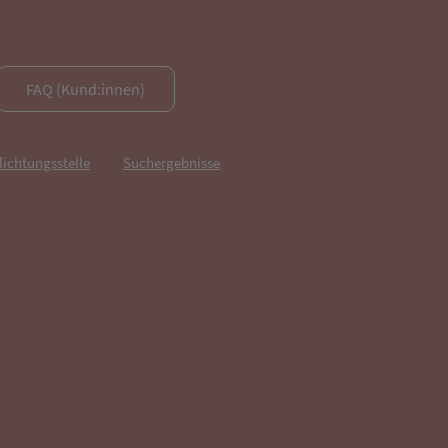
FAQ (Kund:innen)
lichtungsstelle
Suchergebnisse
fnet in neuem Tab)