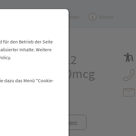
Kundenzeitung
(e)Rezept
Service
 für den Betrieb der Seite
isierter Inhalte. Weitere
it Vitamin B12
olicy.
htabletten 500mcg
Sie dazu das Menü "Cookie-
anfrage
Rezept anfragen