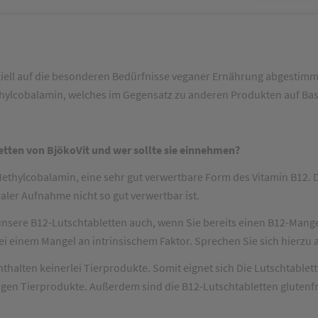
iell auf die besonderen Bedürfnisse veganer Ernährung abgestimmt 
thylcobalamin, welches im Gegensatz zu anderen Produkten auf Ba
etten von BjökoVit und wer sollte sie einnehmen?
ethylcobalamin, eine sehr gut verwertbare Form des Vitamin B12. 
aler Aufnahme nicht so gut verwertbar ist.
unsere B12-Lutschtabletten auch, wenn Sie bereits einen B12-Mang
ei einem Mangel an intrinsischem Faktor. Sprechen Sie sich hierzu 
thalten keinerlei Tierprodukte. Somit eignet sich Die Lutschtablet
egen Tierprodukte. Außerdem sind die B12-Lutschtabletten glutenfr