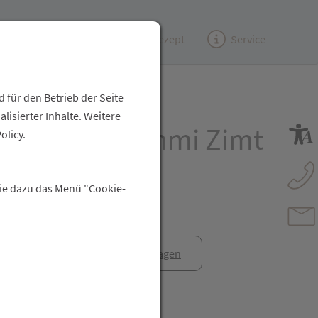
Kundenzeitung
(e)Rezept
Service
 für den Betrieb der Seite
isierter Inhalte. Weitere
ngold Kaugummi Zimt
olicy.
Kaumasse
Sie dazu das Menü "Cookie-
anfrage
Rezept anfragen
t Freunden teilen