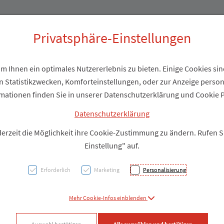
Produkte
Über uns
Privatsphäre-Einstellungen
 Ihnen ein optimales Nutzererlebnis zu bieten. Einige Cookies sind
 Statistikzwecken, Komforteinstellungen, oder zur Anzeige personal
Birke
mationen finden Sie in unserer Datenschutzerklärung und Cookie P
nat. 
Datenschutzerklärung
derzeit die Möglichkeit ihre Cookie-Zustimmung zu ändern. Rufen 
Einstellung" auf.
PZN: 5160352
Erforderlich
Marketing
Personalisierung
Produkt
Mehr Cookie-Infos einblenden
Produkt-Info mi