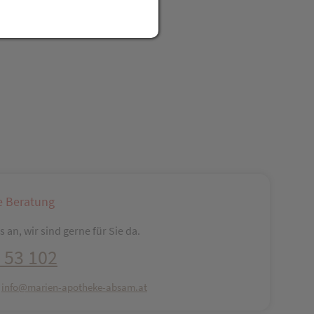
reator\plugin\share\core\structs\SocialSharingServiceSettings]:fo
Pinterest
LinkedIn
Xing
WhatsApp (#[creator\plugin\share\core\str
e Beratung
 an, wir sind gerne für Sie da.
 53 102
:
info@marien-apotheke-absam.at