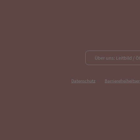
Über uns: Leitbild / Ö
Datenschutz
Barrierefreiheitse