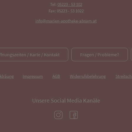
Tel:
05223 - 53 102
Fax: 05223 - 53 1022
info@marien-apotheke-absam.at
ffnungszeiten / Karte / Kontakt
Fragen / Probleme?
rklräung
Impressum
AGB
Widerrufsbelehrung
Streitsch
Unsere Social Media Kanäle
(öffnet in neuem Tab)
(öffnet in neuem Tab)