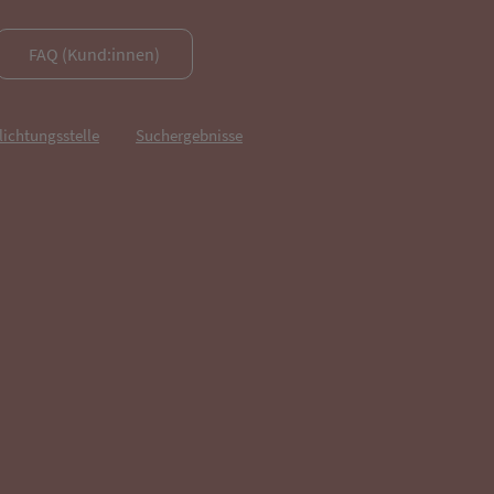
FAQ (Kund:innen)
lichtungsstelle
Suchergebnisse
fnet in neuem Tab)