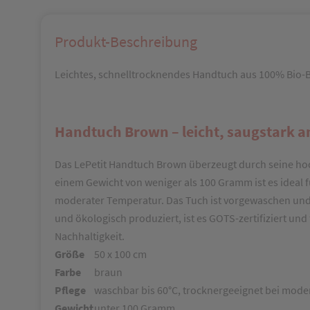
Produkt-Beschreibung
Leichtes, schnelltrocknendes Handtuch aus 100% Bio-Bau
Handtuch Brown – leicht, saugstark a
Das LePetit Handtuch Brown überzeugt durch seine ho
einem Gewicht von weniger als 100 Gramm ist es ideal fü
moderater Temperatur. Das Tuch ist vorgewaschen und so
und ökologisch produziert, ist es GOTS-zertifiziert un
Nachhaltigkeit.
Größe
50 x 100 cm
Farbe
braun
Pflege
waschbar bis 60°C, trocknergeeignet bei mod
Gewicht
unter 100 Gramm