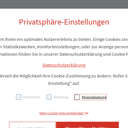
Produkte
Über uns
Privatsphäre-Einstellungen
 Ihnen ein optimales Nutzererlebnis zu bieten. Einige Cookies sind
 Statistikzwecken, Komforteinstellungen, oder zur Anzeige personal
BIO L
mationen finden Sie in unserer Datenschutzerklärung und Cookie P
Datenschutzerklärung
PZN: 5841939
derzeit die Möglichkeit ihre Cookie-Zustimmung zu ändern. Rufen 
Einstellung" auf.
Produkt
Erforderlich
Marketing
Personalisierung
Produkt-Info mi
Mehr Cookie-Infos einblenden
Facebook
X (#[c