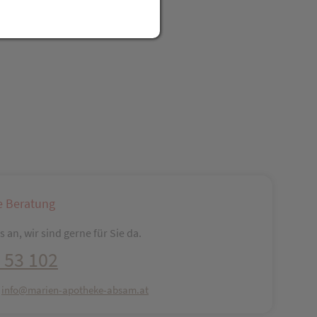
e Beratung
 an, wir sind gerne für Sie da.
 53 102
:
info@marien-apotheke-absam.at