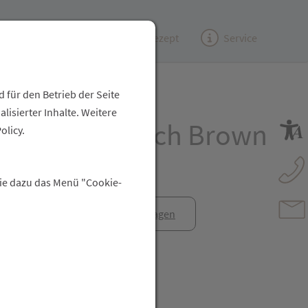
Kundenzeitung
(e)Rezept
Service
 für den Betrieb der Seite
isierter Inhalte. Weitere
ePetit Handtuch Brown
olicy.
Sie dazu das Menü "Cookie-
anfrage
Rezept anfragen
t Freunden teilen
reator\plugin\share\core\structs\SocialSharingServiceSettings]:fo
Pinterest
LinkedIn
Xing
WhatsApp (#[creator\plugin\share\core\str