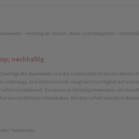
mwolle – vielseitig als Strand-, Bade- und Alltagstuch – nachhalt
mp; nachhaltig
chwertige Bio-Baumwolle und das traditionelle türkische Hamam-D
r unterwegs. Es trocknet schnell, saugt viel Feuchtigkeit auf und is
fort einsatzbereit. Du kannst es vielseitig verwenden: als Strand
d frei von schädlichen Chemikalien. Mit dem LePetit Handtuch Brown 
erater Temperatur