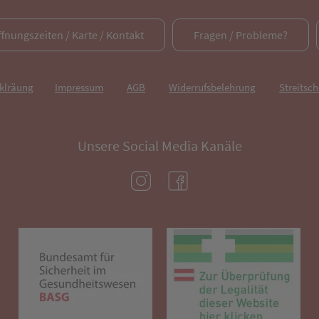
ffnungszeiten / Karte / Kontakt
Fragen / Probleme?
rklräung
Impressum
AGB
Widerrufsbelehrung
Streitsch
Unsere Social Media Kanäle
(öffnet in neuem Tab)
(öffnet in neuem Tab)
(öffnet in neuem Tab)
(öf