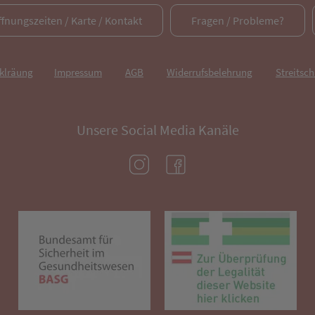
ffnungszeiten / Karte / Kontakt
Fragen / Probleme?
rklräung
Impressum
AGB
Widerrufsbelehrung
Streitsch
Unsere Social Media Kanäle
(öffnet in neuem Tab)
(öffnet in neuem Tab)
(öffnet in neuem Tab)
(öf