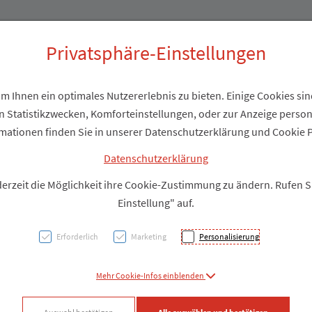
Produkte
Über uns
Privatsphäre-Einstellungen
 Ihnen ein optimales Nutzererlebnis zu bieten. Einige Cookies sind
 Statistikzwecken, Komforteinstellungen, oder zur Anzeige personal
Augen
mationen finden Sie in unserer Datenschutzerklärung und Cookie P
Ortop
Datenschutzerklärung
derzeit die Möglichkeit ihre Cookie-Zustimmung zu ändern. Rufen 
50st
Einstellung" auf.
Erforderlich
Marketing
Personalisierung
PZN: 2880525
Mehr Cookie-Infos einblenden
Produkt