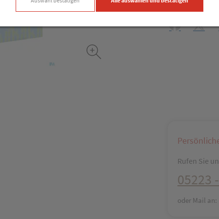
Auswahl bestätigen
Alle auswählen und bestätigen
Produkt-Info mi
Facebook
X (#[c
Persönlich
Rufen Sie uns
05223 -
oder Mail an