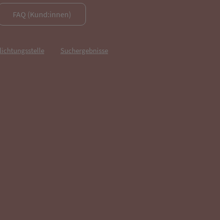
FAQ (Kund:innen)
lichtungsstelle
Suchergebnisse
fnet in neuem Tab)