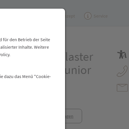
Kundenzeitung
(e)Rezept
Service
 für den Betrieb der Seite
isierter Inhalte. Weitere
okklusionspflaster
olicy.
ad For Boys Junior
Sie dazu das Menü "Cookie-
anfrage
Rezept anfragen