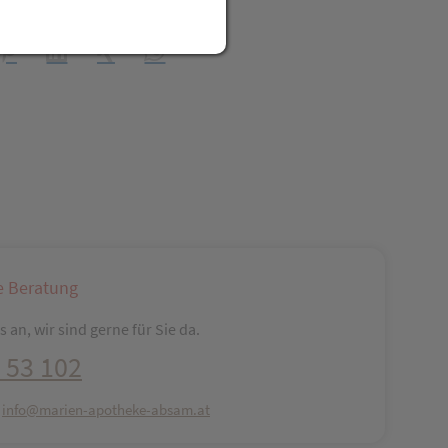
t Freunden teilen
reator\plugin\share\core\structs\SocialSharingServiceSettings]:fo
Pinterest
LinkedIn
Xing
WhatsApp (#[creator\plugin\share\core\str
e Beratung
 an, wir sind gerne für Sie da.
 53 102
:
info@marien-apotheke-absam.at