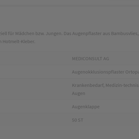
ell für Mädchen bzw. Jungen. Das Augenpflaster aus Bambusvlies,
m Hotmelt-Kleber.
MEDICONSULT AG
Augenokklusionspflaster Ortopa
Krankenbedarf, Medizin-technisc
Augen
Augenklappe
50 ST