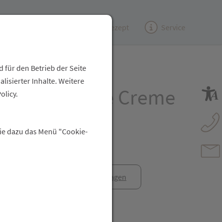
Kundenzeitung
(e)Rezept
Service
 für den Betrieb der Seite
isierter Inhalte. Weitere
ds/care Pflege Creme
olicy.
Sie dazu das Menü "Cookie-
anfrage
Rezept anfragen
t Freunden teilen