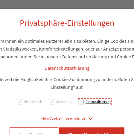
Produkte
Über uns
Privatsphäre-Einstellungen
 Ihnen ein optimales Nutzererlebnis zu bieten. Einige Cookies sind
 Statistikzwecken, Komforteinstellungen, oder zur Anzeige personal
Atten
mationen finden Sie in unserer Datenschutzerklärung und Cookie P
200ml
Datenschutzerklärung
derzeit die Möglichkeit ihre Cookie-Zustimmung zu ändern. Rufen 
Einstellung" auf.
PZN: 2077219
Erforderlich
Marketing
Personalisierung
Produkt
Mehr Cookie-Infos einblenden
Produkt-Info mi