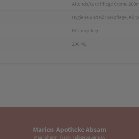
Attends/care Pflege Creme 200m
Hygiene und Körperpflege, Körpe
Körperpflege
200 ML
Marien-Apotheke Absam
Mag. pharm. Frank Halbgebauer e.U.