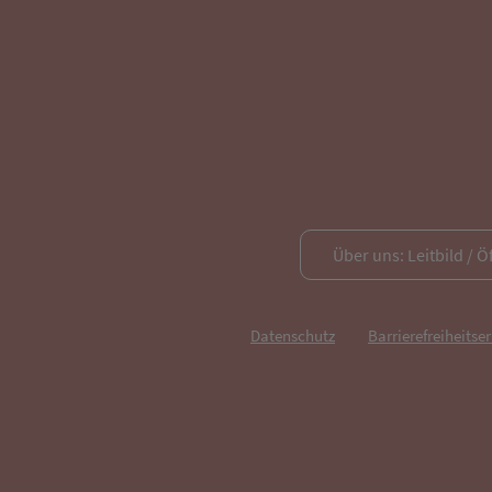
Über uns: Leitbild / Ö
Datenschutz
Barrierefreiheitse