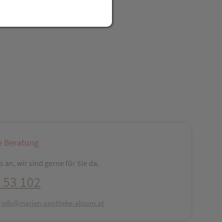
reator\plugin\share\core\structs\SocialSharingServiceSettings]:fo
Pinterest
LinkedIn
Xing
WhatsApp (#[creator\plugin\share\core\str
e Beratung
 an, wir sind gerne für Sie da.
 53 102
:
info@marien-apotheke-absam.at