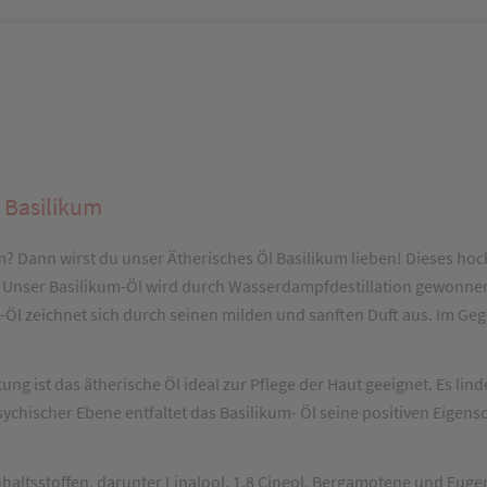
 Basilikum
m? Dann wirst du unser Ätherisches Öl Basilikum lieben! Dieses hoc
Unser Basilikum-Öl wird durch Wasserdampfdestillation gewonnen u
 -Öl zeichnet sich durch seinen milden und sanften Duft aus. Im Ge
 ist das ätherische Öl ideal zur Pflege der Haut geeignet. Es l
chischer Ebene entfaltet das Basilikum- Öl seine positiven Eigens
Inhaltsstoffen, darunter Linalool, 1,8 Cineol, Bergamotene und Eug