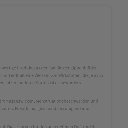
hwertige Produkt aus der Familie der Lippenblütler
nd enthält eine Vielzahl von Wirkstoffen, die je nach
gensatz zu anderen Sorten ist es besonders
indert Magenzwicken, Menstruationsbeschwerden und
chaften: Es wirkt ausgleichend, beruhigend und
enol. Diese sorgen für den angenehmen Duft und die