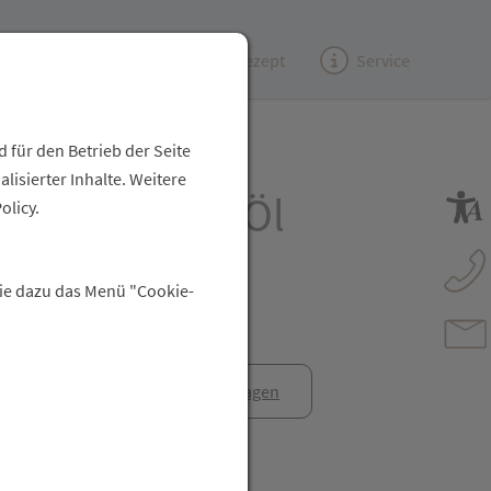
Kundenzeitung
(e)Rezept
Service
 für den Betrieb der Seite
isierter Inhalte. Weitere
 Ätherisches Öl
olicy.
ikum 10ml
Sie dazu das Menü "Cookie-
anfrage
Rezept anfragen
t Freunden teilen