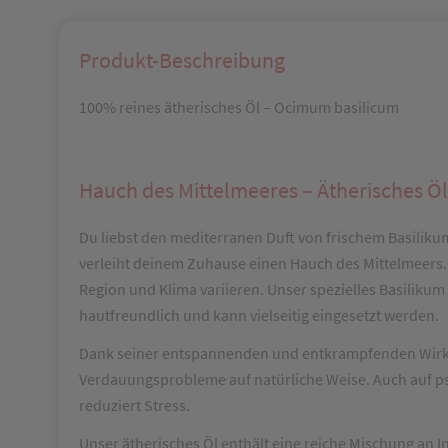
Produkt-Beschreibung
100% reines ätherisches Öl – Ocimum basilicum
Hauch des Mittelmeeres – Ätherisches Öl
Du liebst den mediterranen Duft von frischem Basiliku
verleiht deinem Zuhause einen Hauch des Mittelmeers. 
Region und Klima variieren. Unser spezielles Basilikum
hautfreundlich und kann vielseitig eingesetzt werden.
Dank seiner entspannenden und entkrampfenden Wirkung
Verdauungsprobleme auf natürliche Weise. Auch auf psy
reduziert Stress.
Unser ätherisches Öl enthält eine reiche Mischung an 