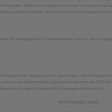
rtigen Produktes. Erlebe den mediterranen Zauber in deinem Zuhaus
stützung bei Beschwerden – dieses Produkt wird dich begeistern. W
ischem, süß-würzigem Duft mit balsamischem Unterton. Hervorragen
gsmittel gepriesen. Ängste, nervöse Spannungen oder Niedergeschl
nd wirkt bei Insektenstichen pflegend auf die Haut. Das Öl findet
 in Gewürzmischungen. (Während der Schwangerschaft meiden!)
APOFIT HANDELS GMBH