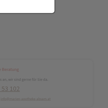
reator\plugin\share\core\structs\SocialSharingServiceSettings]:fo
Pinterest
LinkedIn
Xing
WhatsApp (#[creator\plugin\share\core\str
e Beratung
 an, wir sind gerne für Sie da.
 53 102
:
info@marien-apotheke-absam.at