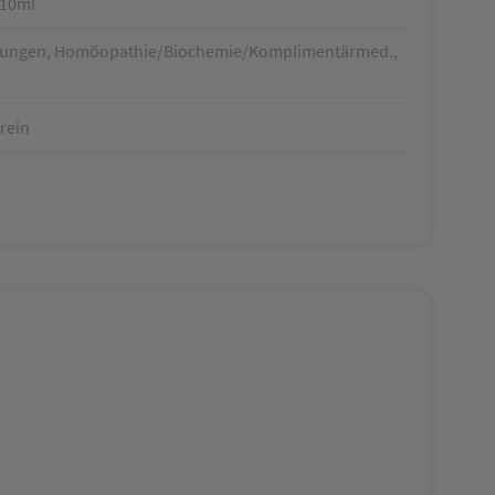
 10ml
chtungen, Homöopathie/Biochemie/Komplimentärmed.,
rein