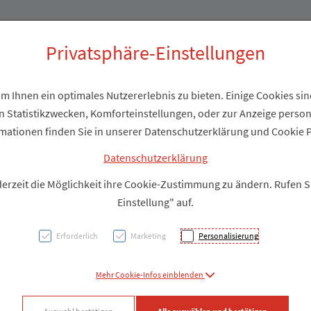
Produkte
Über uns
Privatsphäre-Einstellungen
 Ihnen ein optimales Nutzererlebnis zu bieten. Einige Cookies sind
 Statistikzwecken, Komforteinstellungen, oder zur Anzeige personal
APOfit
mationen finden Sie in unserer Datenschutzerklärung und Cookie P
Basil
Datenschutzerklärung
derzeit die Möglichkeit ihre Cookie-Zustimmung zu ändern. Rufen 
Einstellung" auf.
PZN: 1817631
Erforderlich
Marketing
Personalisierung
Produkt
Mehr Cookie-Infos einblenden
Produkt-Info mi