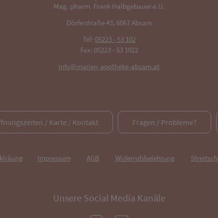
Mag. pharm. Frank Halbgebauer e.U.
Dörferstraße 43, 6067 Absam
Tel:
05223 - 53 102
Fax: 05223 - 53 1022
info@marien-apotheke-absam.at
ffnungszeiten / Karte / Kontakt
Fragen / Probleme?
rklräung
Impressum
AGB
Widerrufsbelehrung
Streitsch
Unsere Social Media Kanäle