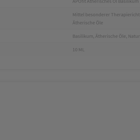
APOfit Ätherisches Öl Basilikum
Mittel besonderer Therapieri
Ätherische Öle
Basilikum, Ätherische Öle, Natur
10 ML