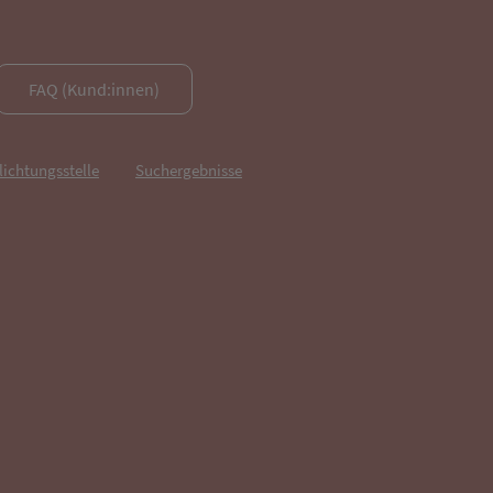
FAQ (Kund:innen)
lichtungsstelle
Suchergebnisse
fnet in neuem Tab)