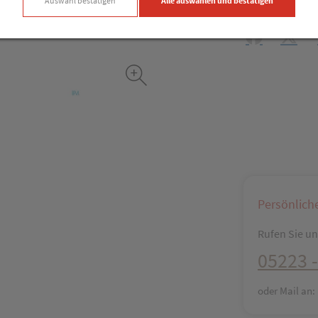
Auswahl bestätigen
Alle auswählen und bestätigen
Produkt-Info mi
Facebook
X (#[c
Persönlich
Rufen Sie uns
05223 -
oder Mail an