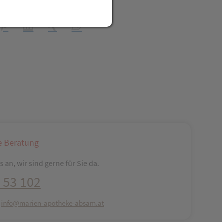
t Freunden teilen
reator\plugin\share\core\structs\SocialSharingServiceSettings]:fo
Pinterest
LinkedIn
Xing
WhatsApp (#[creator\plugin\share\core\str
e Beratung
 an, wir sind gerne für Sie da.
 53 102
:
info@marien-apotheke-absam.at