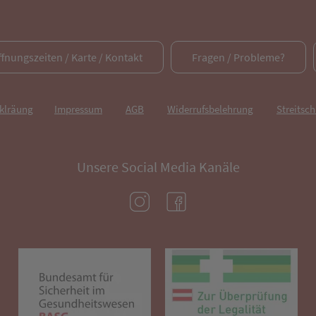
ffnungszeiten / Karte / Kontakt
Fragen / Probleme?
rklräung
Impressum
AGB
Widerrufsbelehrung
Streitsch
Unsere Social Media Kanäle
(öffnet in neuem Tab)
(öffnet in neuem Tab)
(öffnet in neuem Tab)
(öf