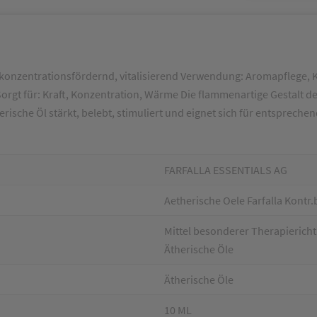
nd, konzentrationsfördernd, vitalisierend Verwendung: Aromapflege,
orgt für: Kraft, Konzentration, Wärme Die flammenartige Gestalt de
ische Öl stärkt, belebt, stimuliert und eignet sich für entspre
FARFALLA ESSENTIALS AG
Aetherische Oele Farfalla Kontr
Mittel besonderer Therapieri
Ätherische Öle
Ätherische Öle
10 ML