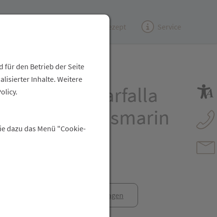
Kundenzeitung
(e)Rezept
Service
 für den Betrieb der Seite
isierter Inhalte. Weitere
ische Oele Farfalla
olicy.
.bio.anbau Rosmarin
Sie dazu das Menü "Cookie-
l 10ml
anfrage
Rezept anfragen