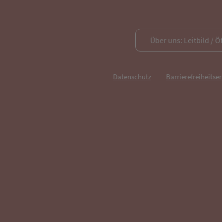
Über uns: Leitbild / Ö
Datenschutz
Barrierefreiheitse