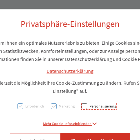
Produkte
Über uns
Privatsphäre-Einstellungen
 Ihnen ein optimales Nutzererlebnis zu bieten. Einige Cookies sind
 Statistikzwecken, Komforteinstellungen, oder zur Anzeige personal
Aether
mationen finden Sie in unserer Datenschutzerklärung und Cookie P
Kontr
Datenschutzerklärung
derzeit die Möglichkeit ihre Cookie-Zustimmung zu ändern. Rufen 
Cineo
Einstellung" auf.
Erforderlich
Marketing
Personalisierung
PZN: 3139230
Mehr Cookie-Infos einblenden
Produkt