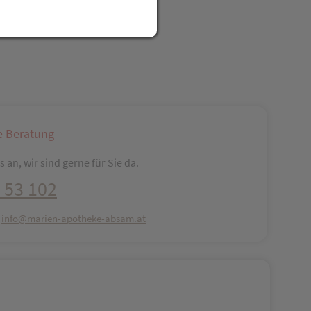
e Beratung
 an, wir sind gerne für Sie da.
 53 102
:
info@marien-apotheke-absam.at