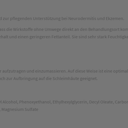
 zur pflegenden Unterstützung bei Neurodermitis und Ekzemen.
, dass die Wirkstoffe ohne Umwege direkt an den Behandlungsort ko
lt und einen geringeren Fettanteil. Sie sind sehr stark Feuchtigk
aufzutragen und einzumassieren. Auf diese Weise ist eine optimal
ch zur Aufbringung auf die Schleimhäute geeignet.
yl Alcohol, Phenoxyethanol, Ethylhexylglycerin, Decyl Oleate, Carb
, Magnesium Sulfate