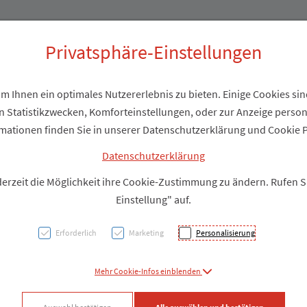
Produkte
Über uns
Privatsphäre-Einstellungen
 Ihnen ein optimales Nutzererlebnis zu bieten. Einige Cookies sind
 Statistikzwecken, Komforteinstellungen, oder zur Anzeige personal
Adler 
mationen finden Sie in unserer Datenschutzerklärung und Cookie P
Datenschutzerklärung
PZN: 2212025
derzeit die Möglichkeit ihre Cookie-Zustimmung zu ändern. Rufen 
Einstellung" auf.
Produkt
Erforderlich
Marketing
Personalisierung
Produkt-Info mi
Mehr Cookie-Infos einblenden
Facebook
X (#[c