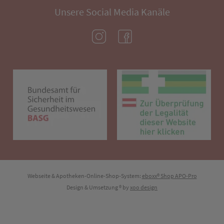
Unsere Social Media Kanäle
(öffnet in neuem Tab)
(öffnet in neuem Tab)
(öffnet in neuem Tab)
(öf
Webseite & Apotheken-Online-Shop-System:
eboxx® Shop APO-Pro
Design & Umsetzung
® by
xoo design