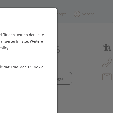
Kundenzeitung
(e)Rezept
Service
 für den Betrieb der Seite
isierter Inhalte. Weitere
Cremegel Nr.6
olicy.
Sie dazu das Menü "Cookie-
anfrage
Rezept anfragen
t Freunden teilen
reator\plugin\share\core\structs\SocialSharingServiceSettings]:fo
Pinterest
LinkedIn
Xing
WhatsApp (#[creator\plugin\share\core\str