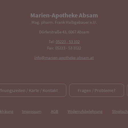
Marien-Apotheke Absam
Mag. pharm. Frank Halbgebauer e.U.
Dörferstraße 43, 6067 Absam
Tel:
05223 - 53 102
Fax: 05223 - 53 1022
info@marien-apotheke-absam.at
ffnungszeiten / Karte / Kontakt
Fragen / Probleme?
rklräung
Impressum
AGB
Widerrufsbelehrung
Streitsch