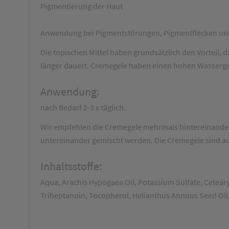
Pigmentierung der Haut
Anwendung bei Pigmentstörungen, Pigmentflecken und
Die topischen Mittel haben grundsätzlich den Vorteil
länger dauert. Cremegele haben einen hohen Wassergeha
Anwendung:
nach Bedarf 2-3 x täglich.
Wir empfehlen die Cremegele mehrmals hintereinander 
untereinander gemischt werden. Die Cremegele sind au
Inhaltsstoffe:
Aqua, Arachis Hypogaea Oil, Potassium Sulfate, Cetear
Triheptanoin, Tocopherol, Helianthus Annuus Seed Oil