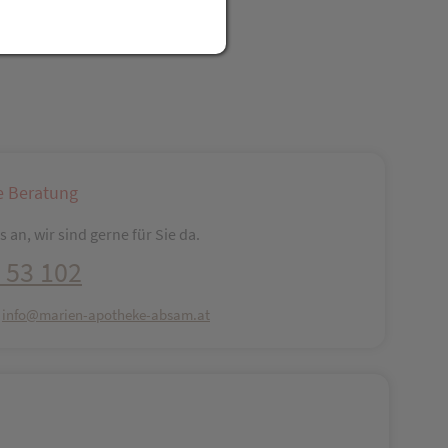
e Beratung
 an, wir sind gerne für Sie da.
 53 102
:
info@marien-apotheke-absam.at