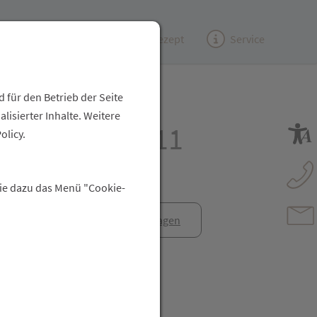
Kundenzeitung
(e)Rezept
Service
 für den Betrieb der Seite
isierter Inhalte. Weitere
 Cremegel Nr.11
olicy.
Sie dazu das Menü "Cookie-
anfrage
Rezept anfragen
t Freunden teilen
reator\plugin\share\core\structs\SocialSharingServiceSettings]:fo
Pinterest
LinkedIn
Xing
WhatsApp (#[creator\plugin\share\core\str