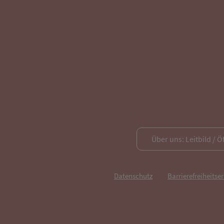
Über uns: Leitbild / Ö
Datenschutz
Barrierefreiheitse