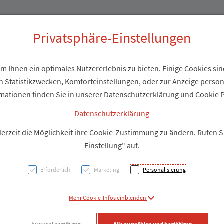
Produkte
Über uns
Privatsphäre-Einstellungen
 Ihnen ein optimales Nutzererlebnis zu bieten. Einige Cookies sind
 Statistikzwecken, Komforteinstellungen, oder zur Anzeige personal
Adler
mationen finden Sie in unserer Datenschutzerklärung und Cookie P
Datenschutzerklärung
PZN: 2212195
derzeit die Möglichkeit ihre Cookie-Zustimmung zu ändern. Rufen 
Einstellung" auf.
Produkt
Erforderlich
Marketing
Personalisierung
Produkt-Info mi
Mehr Cookie-Infos einblenden
Facebook
X (#[c