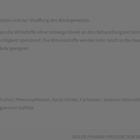
ltchen und zur Straffung des Bindegewebes.
l, dass die Wirkstoffe ohne Umwege direkt an den Behandlungsort 
Feuchtigkeit spendend. Die Mineralstoffe werden sehr rasch in die 
äute geeignet.
Alcohol, Phenoxyethanol, Decyl Oleate, Carbomer, Sodium Hydroxide,
agnesium Sulfate
ADLER PHARMA PRODUKTION U