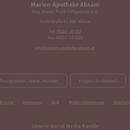
Marien-Apotheke Absam
Mag. pharm. Frank Halbgebauer e.U.
Dörferstraße 43, 6067 Absam
Tel:
05223 - 53 102
Fax: 05223 - 53 1022
info@marien-apotheke-absam.at
ffnungszeiten / Karte / Kontakt
Fragen / Probleme?
rklräung
Impressum
AGB
Widerrufsbelehrung
Streitsch
Unsere Social Media Kanäle