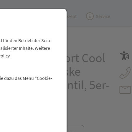
Kundenzeitung
(e)Rezept
Service
 für den Betrieb der Seite
isierter Inhalte. Weitere
ura™ Comfort Cool
olicy.
 Partikelmaske
Sie dazu das Menü "Cookie-
 FFP2, mit Ventil, 5er-
ng