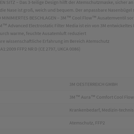
– Das 3-teilige Design hilft der Atemschutzmaske, sicher an ihr
e Nase ist groß, weich und bequem. Der anpassbare Nasenbügel sor
NIMIERTES BESCHLAGEN – 3M™ Cool Flow™ Ausatemventil sorgt d
Advanced Electrostatic Filter Media ist ein von 3M entwickeltes 
 durch warme, feuchte Ausatemluft reduziert
 wissenschaftliche Erfahrung im Bereich Atemschutz
A1:2009 FFP2 NR D (CE 2797, UKCA 0086)
3M OESTERREICH GMBH
3M™ Aura™ Comfort Cool Flow™ 
Krankenbedarf, Medizin-technis
Atemschutz, FFP2