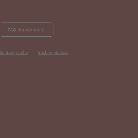
FAQ (Kund:innen)
lichtungsstelle
Suchergebnisse
fnet in neuem Tab)