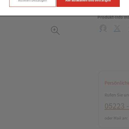
Produkt
Auswahl bestätigen
Alle auswählen und bestätigen
Produkt-Info mi
Facebook
X (#[c
Persönlich
Rufen Sie uns
05223 -
oder Mail an