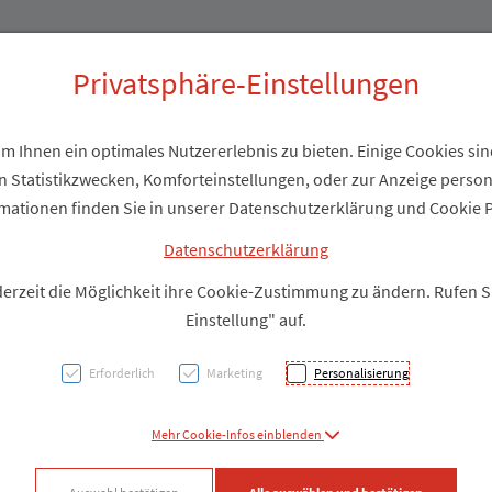
Produkte
Über uns
Privatsphäre-Einstellungen
 Ihnen ein optimales Nutzererlebnis zu bieten. Einige Cookies sind
 Statistikzwecken, Komforteinstellungen, oder zur Anzeige personal
3M™ A
mationen finden Sie in unserer Datenschutzerklärung und Cookie P
Flow™
Datenschutzerklärung
derzeit die Möglichkeit ihre Cookie-Zustimmung zu ändern. Rufen 
9322+,
Einstellung" auf.
Packu
Erforderlich
Marketing
Personalisierung
PZN: 5920171
Mehr Cookie-Infos einblenden