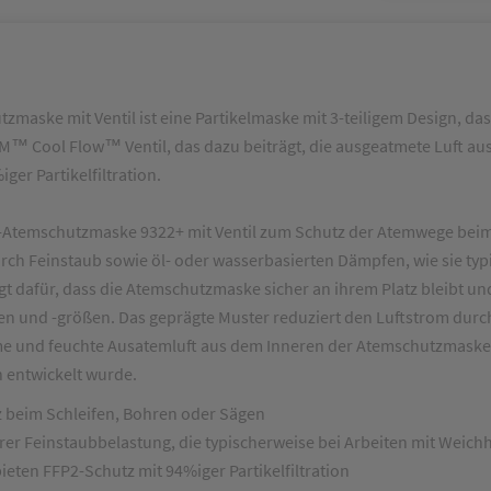
ke mit Ventil ist eine Partikelmaske mit 3-teiligem Design, das 
 3M™ Cool Flow™ Ventil, das dazu beiträgt, die ausgeatmete Luft 
er Partikelfiltration.
emschutzmaske 9322+ mit Ventil zum Schutz der Atemwege beim S
rch Feinstaub sowie öl- oder wasserbasierten Dämpfen, wie sie typ
rgt dafür, dass die Atemschutzmaske sicher an ihrem Platz bleibt 
men und -größen. Das geprägte Muster reduziert den Luftstrom durc
arme und feuchte Ausatemluft aus dem Inneren der Atemschutzmask
n entwickelt wurde.
eim Schleifen, Bohren oder Sägen
Feinstaubbelastung, die typischerweise bei Arbeiten mit Weichhol
en FFP2-Schutz mit 94%iger Partikelfiltration