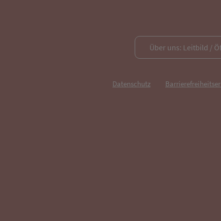
Über uns: Leitbild / Ö
Datenschutz
Barrierefreiheitse