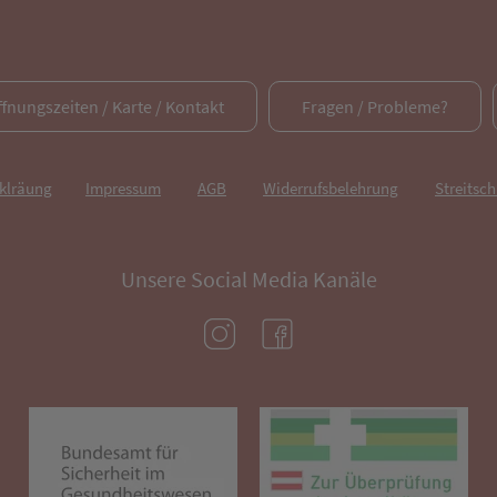
ffnungszeiten / Karte / Kontakt
Fragen / Probleme?
rklräung
Impressum
AGB
Widerrufsbelehrung
Streitsch
Unsere Social Media Kanäle
(öffnet in neuem Tab)
(öffnet in neuem Tab)
(öffnet in neuem Tab)
(öf