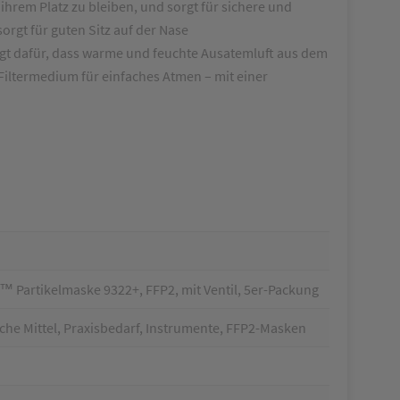
em Platz zu bleiben, und sorgt für sichere und
gt für guten Sitz auf der Nase
afür, dass warme und feuchte Ausatemluft aus dem
Filtermedium für einfaches Atmen – mit einer
Partikelmaske 9322+, FFP2, mit Ventil, 5er-Packung
che Mittel, Praxisbedarf, Instrumente, FFP2-Masken