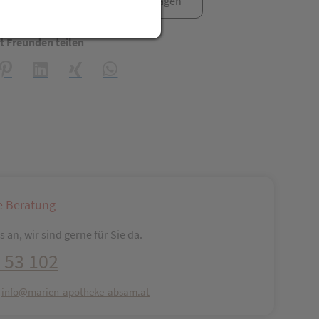
anfrage
Rezept anfragen
t Freunden teilen
reator\plugin\share\core\structs\SocialSharingServiceSettings]:fo
Pinterest
LinkedIn
Xing
WhatsApp (#[creator\plugin\share\core\str
e Beratung
 an, wir sind gerne für Sie da.
 53 102
:
info@marien-apotheke-absam.at