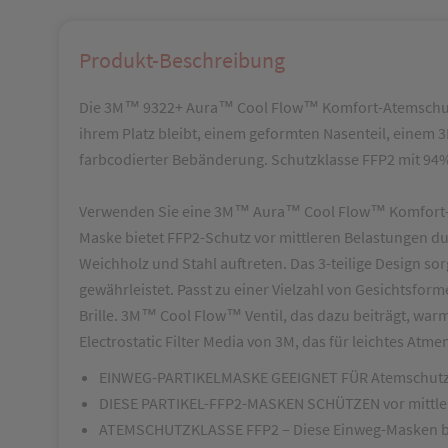
Produkt-Beschreibung
Die 3M™ 9322+ Aura™ Cool Flow™ Komfort-Atemschutzmas
ihrem Platz bleibt, einem geformten Nasenteil, einem
farbcodierter Bebänderung. Schutzklasse FFP2 mit 94%ig
Verwenden Sie eine 3M™ Aura™ Cool Flow™ Komfort-At
Maske bietet FFP2-Schutz vor mittleren Belastungen du
Weichholz und Stahl auftreten. Das 3-teilige Design so
gewährleistet. Passt zu einer Vielzahl von Gesichtsfor
Brille. 3M™ Cool Flow™ Ventil, das dazu beiträgt, w
Electrostatic Filter Media von 3M, das für leichtes Atme
EINWEG-PARTIKELMASKE GEEIGNET FÜR Atemschutz b
DIESE PARTIKEL-FFP2-MASKEN SCHÜTZEN vor mittlerer 
ATEMSCHUTZKLASSE FFP2 – Diese Einweg-Masken biet