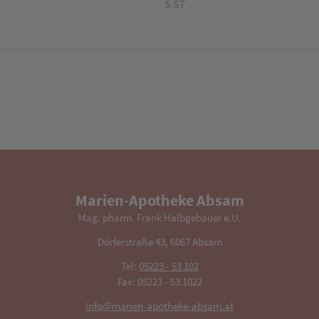
5 ST
Marien-Apotheke Absam
Mag. pharm. Frank Halbgebauer e.U.
Dörferstraße 43, 6067 Absam
Tel:
05223 - 53 102
Fax: 05223 - 53 1022
info@marien-apotheke-absam.at