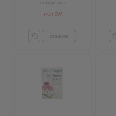
Heuschnupfen
Beutel und Zubehör
14,91 EUR
Binden, Verbände
Birnspritzen
Detailseite
Blasen
Blutdruck
Blütenessenzen
Bonbons, Traubenzucker, Gum
Breie
Brillen
Bäder, Duschen