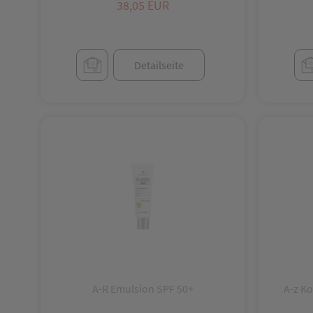
Antirheumatika
38,05 EUR
Antitranspirantien, Deos
Apotheken- bzw. Arztbedarf
Detailseite
Applikation von Wärme und Kälte
Atem, Lunge, Nase
Atemwegserkrankungen, grippale Infekte
Aufbau- Stärkungsmittel, Geriatrika
Aufbauprodukte, revitalisierend
Auffangsysteme
Aufsteller/Display
A-R Emulsion SPF 50+
A-z Ko
Augen