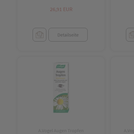
26,91 EUR
Augenbehandlung
Augenmittel z. Unterstützung d.Sehkraft
Detailseite
Bachblüten
Bade- und Duschzusätze
Bandagen
Bandagen, Binden, Vlies
Batterien f.med.Geräte
Bedarf bei Krankheit, Arztbedarf
Behandlung von Haaren und Nägeln
Behältnisse
A.Vogel Augen Tropfen
A.Vo