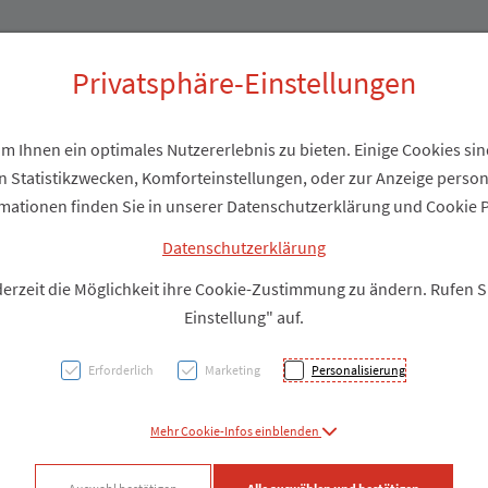
Produkte
Über uns
Privatsphäre-Einstellungen
 Ihnen ein optimales Nutzererlebnis zu bieten. Einige Cookies sind
Alle Produkte
 Statistikzwecken, Komforteinstellungen, oder zur Anzeige personal
mationen finden Sie in unserer Datenschutzerklärung und Cookie P
en Sie aus der Liste ein Produkt Ihrer
Datenschutzerklärung
derzeit die Möglichkeit ihre Cookie-Zustimmung zu ändern. Rufen 
Einstellung" auf.
Erforderlich
Marketing
Personalisierung
Nahrungsergänzung
Mehr Cookie-Infos einblenden