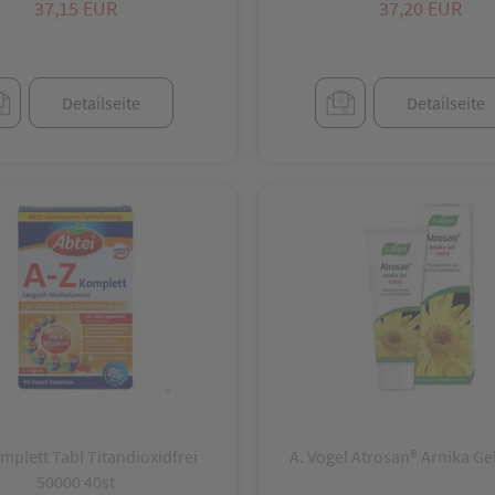
sonnen.reich
37,15 EUR
37,20 EUR
wohl.gefühl
wohl.versorgt
Detailseite
Detailseite
mplett Tabl Titandioxidfrei
A. Vogel Atrosan® Arnika G
50000 40st