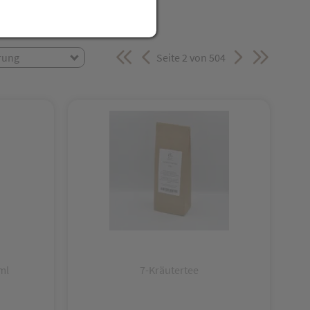
rung
Seite 2 von 504
ml
7-Kräutertee